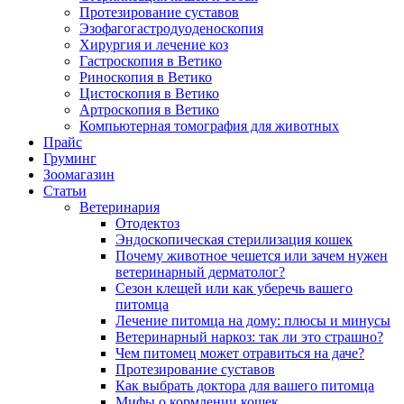
Протезирование суставов
Эзофагогастродуоденоскопия
Хирургия и лечение коз
Гастроскопия в Ветико
Риноскопия в Ветико
Цистоскопия в Ветико
Артроскопия в Ветико
Компьютерная томография для животных
Прайс
Груминг
Зоомагазин
Статьи
Ветеринария
Отодектоз
Эндоскопическая стерилизация кошек
Почему животное чешется или зачем нужен
ветеринарный дерматолог?
Сезон клещей или как уберечь вашего
питомца
Лечение питомца на дому: плюсы и минусы
Ветеринарный наркоз: так ли это страшно?
Чем питомец может отравиться на даче?
Протезирование суставов
Как выбрать доктора для вашего питомца
Мифы о кормлении кошек