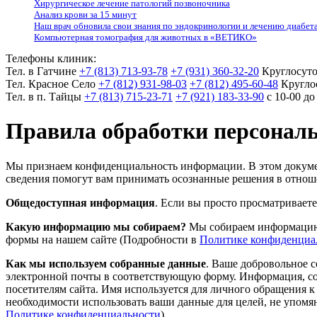
Хирургическое лечение патологий позвоночника
Анализ крови за 15 минут
Наш врач обновила свои знания по эндокринологии и лечению диабет
Компьютерная томография для животных в «ВЕТИКО»
Телефоны клиник:
Тел. в Гатчине
+7 (813) 713-93-78
+7 (931) 360-32-20
Круглосуто
Тел. Красное Село
+7 (812) 931-98-03
+7 (812) 495-60-48
Кругло
Тел. в п. Тайцы
+7 (813) 715-23-71
+7 (921) 183-33-90
с 10-00 до
Правила обработки персональ
Мы признаем конфиденциальность информации. В этом докумен
сведения помогут вам принимать осознанные решения в отно
Общедоступная информация
. Если вы просто просматриваете
Какую информацию мы собираем?
Мы собираем информацию о
формы на нашем сайте (Подробности в
Политике конфиденциа
Как мы используем собранные данные
. Ваше добровольное с
электронной почты в соответствующую форму. Информация, собр
посетителям сайта. Имя используется для личного обращения к 
необходимости использовать ваши данные для целей, не упомя
Политике конфиденциальности
)