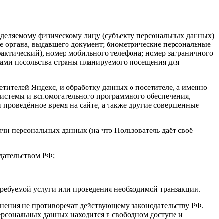
еделяемому физическому лицу (субъекту персональных данных)
ание органа, выдавшего документ; биометрические персональные
фактический), номер мобильного телефона; номер заграничного
жбами посольства страны планируемого посещения для
етителей Яндекс, и обработку данных о посетителе, а именно
й системы и вспомогательного программного обеспечения,
и проведённое время на сайте, а также другие совершенные
чи персональных данных (на что Пользователь даёт своё
дательством РФ;
ебуемой услуги или проведения необходимой транзакции.
менения не противоречат действующему законодательству РФ.
ерсональных данных находится в свободном доступе и