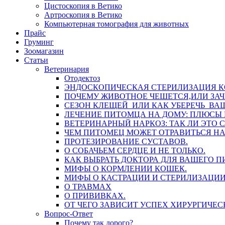
Цистоскопия в Ветико
Артроскопия в Ветико
Компьютерная томография для животных
Прайс
Груминг
Зоомагазин
Статьи
Ветеринария
Отодектоз
ЭНДОСКОПИЧЕСКАЯ СТЕРИЛИЗАЦИЯ 
ПОЧЕМУ ЖИВОТНОЕ ЧЕШЕТСЯ,ИЛИ ЗА
СЕЗОН КЛЕЩЕЙ ИЛИ КАК УБЕРЕЧЬ ВА
ЛЕЧЕНИЕ ПИТОМЦА НА ДОМУ: ПЛЮСЫ
ВЕТЕРИНАРНЫЙ НАРКОЗ: ТАК ЛИ ЭТО 
ЧЕМ ПИТОМЕЦ МОЖЕТ ОТРАВИТЬСЯ НА
ПРОТЕЗИРОВАНИЕ СУСТАВОВ.
О СОБАЧЬЕМ СЕРДЦЕ И НЕ ТОЛЬКО.
КАК ВЫБРАТЬ ДОКТОРА ДЛЯ ВАШЕГО П
МИФЫ О КОРМЛЕНИИ КОШЕК.
МИФЫ О КАСТРАЦИИ И СТЕРИЛИЗАЦИИ
О ТРАВМАХ
О ПРИВИВКАХ.
ОТ ЧЕГО ЗАВИСИТ УСПЕХ ХИРУРГИЧЕ
Вопрос-Ответ
Почему так дорого?