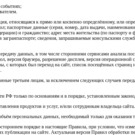
 событиях;
вателем.
я, относящаяся к прямо или косвенно определённому, или опр
; пол; паспортные данные (серия, номер, дата выдачи, наименов
рации) и гражданство; адрес места жительства (по паспорту и 
ы в загранпаспорте; сведения, запрашиваемые консульскими слу
передачу данных, в том числе сторонними сервисами анализа пос
 пол, версия браузера, разрешение дисплея, версия операционно
ры, с которых был переход на сайт, список посещённых страниц 
.
анные третьим лицам, за исключением следующих случаев переда
ти РФ только по основаниям и в порядке, установленным законо
ставления продуктов и услуг, и/или сотрудникам владельца сайта.
ём персональных данных, необходимый только для оказания тр
ностороннем порядке в настоящие Правила, при условии, что из
х публикации на сайте. Актуальная версия Правил обработки п