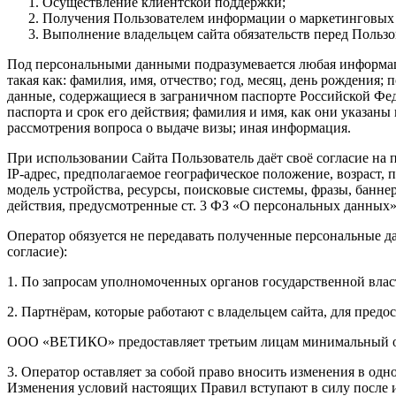
Осуществление клиентской поддержки;
Получения Пользователем информации о маркетинговых
Выполнение владельцем сайта обязательств перед Пользо
Под персональными данными подразумевается любая информаци
такая как: фамилия, имя, отчество; год, месяц, день рождения
данные, содержащиеся в заграничном паспорте Российской Феде
паспорта и срок его действия; фамилия и имя, как они указан
рассмотрения вопроса о выдаче визы; иная информация.
При использовании Сайта Пользователь даёт своё согласие на 
IP-адрес, предполагаемое географическое положение, возраст,
модель устройства, ресурсы, поисковые системы, фразы, банне
действия, предусмотренные ст. 3 ФЗ «О персональных данных»
Оператор обязуется не передавать полученные персональные д
согласие):
1. По запросам уполномоченных органов государственной влас
2. Партнёрам, которые работают с владельцем сайта, для предо
ООО «ВЕТИКО» предоставляет третьим лицам минимальный объ
3. Оператор оставляет за собой право вносить изменения в од
Изменения условий настоящих Правил вступают в силу после и