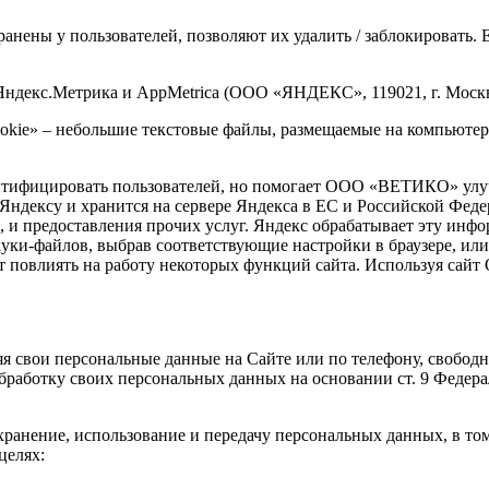
анены у пользователей, позволяют их удалить / заблокировать. 
екс.Метрика и AppMetrica (ООО «ЯНДЕКС», 119021, г. Москва, у
kie» – небольшие текстовые файлы, размещаемые на компьютере
тифицировать пользователей, но помогает ООО «ВЕТИКО» улучш
я Яндексу и хранится на сервере Яндекса в ЕС и Российской Фе
та, и предоставления прочих услуг. Яндекс обрабатывает эту ин
куки-файлов, выбрав соответствующие настройки в браузере, ил
это может повлиять на работу некоторых функций сайта. Используя
авляя свои персональные данные на Сайте или по телефону, свобо
работку своих персональных данных на основании ст. 9 Федера
хранение, использование и передачу персональных данных, в том
целях: