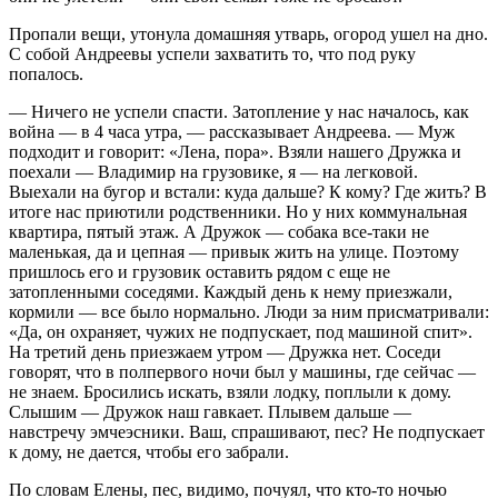
Пропали вещи, утонула домашняя утварь, огород ушел на дно.
С собой Андреевы успели захватить то, что под руку
попалось.
— Ничего не успели спасти. Затопление у нас началось, как
война — в 4 часа утра, — рассказывает Андреева. — Муж
подходит и говорит: «Лена, пора». Взяли нашего Дружка и
поехали — Владимир на грузовике, я — на легковой.
Выехали на бугор и встали: куда дальше? К кому? Где жить? В
итоге нас приютили родственники. Но у них коммунальная
квартира, пятый этаж. А Дружок — собака все-таки не
маленькая, да и цепная — привык жить на улице. Поэтому
пришлось его и грузовик оставить рядом с еще не
затопленными соседями. Каждый день к нему приезжали,
кормили — все было нормально. Люди за ним присматривали:
«Да, он охраняет, чужих не подпускает, под машиной спит».
На третий день приезжаем утром — Дружка нет. Соседи
говорят, что в полпервого ночи был у машины, где сейчас —
не знаем. Бросились искать, взяли лодку, поплыли к дому.
Слышим — Дружок наш гавкает. Плывем дальше —
навстречу эмчеэсники. Ваш, спрашивают, пес? Не подпускает
к дому, не дается, чтобы его забрали.
По словам Елены, пес, видимо, почуял, что кто-то ночью