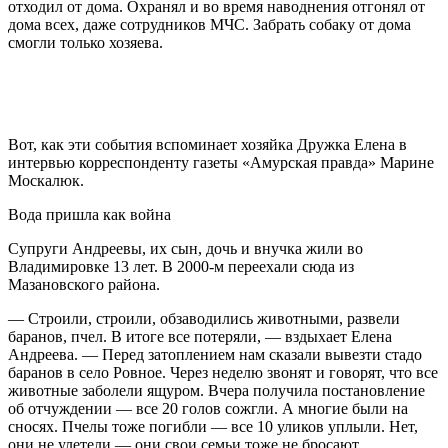
отходил от дома. Охранял и во время наводнения отгонял от
дома всех, даже сотрудников МЧС. Забрать собаку от дома
смогли только хозяева.
Вот, как эти события вспоминает хозяйка Дружка Елена в
интервью корреспонденту газеты «Амурская правда» Марине
Москалюк.
Вода пришла как война
Супруги Андреевы, их сын, дочь и внучка жили во
Владимировке 13 лет. В 2000-м переехали сюда из
Мазановского района.
— Строили, строили, обзаводились животными, развели
баранов, пчел. В итоге все потеряли, — вздыхает Елена
Андреева. — Перед затоплением нам сказали вывезти стадо
баранов в село Ровное. Через неделю звонят и говорят, что все
животные заболели ящуром. Вчера получила постановление
об отчуждении — все 20 голов сожгли. А многие были на
сносях. Пчелы тоже погибли — все 10 уликов уплыли. Нет,
они не улетели — они свои семьи тоже не бросают.