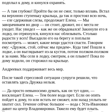
подплыл к дому, и кинулся охранять.
— А там глубоко! Пройти бы он не смог, только вплавь. Встал
на верхнюю ступеньку крыльца, да так и простоял всю ночь,
— еле сдерживая слезы, продолжает Елена. — Мы
заворачиваем во двор — он стоит, дрожит, но с места не
уходит. Нас увидел — как же он обрадовался! Закинули его в
лодку, он отряхнулся, кинулся нас облизывать. Столько
радости у всех! Высадили его на берегу и поплыли
посмотреть — может, какие вещи удастся спасти. Говорим
ему: «Дружок, стой, сейчас мы придем». Куда там! Пошли к
лодке, а он выглядывает из-за кустов, потом ползком-ползком
и за нами. Мы сели в лодку, смотрим, а он плывет! Пока по
дому ходили, он сторожил на крыльце.
Андреевых поддерживает весь мир.
После такой стрессовой ситуации супруги решили, что
оставлять здесь Дружка нельзя.
— Да просто невыносимо думать, как он тут один, —
восклицает Елена. — Тем более вода прет. Если он опять
пойдет к дому, то или встать не сможет, или назад уплыть не
хватит сил. Течение сейчас большое — вода с Усть-Ивановки
давит на центр Владимировки. Тяжело ему будет плыть.