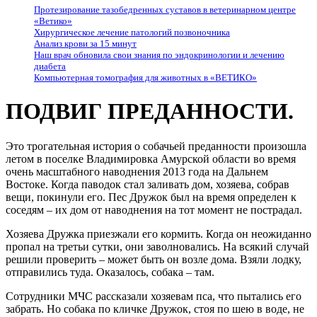
Протезирование тазобедренных суставов в ветеринарном центре
«Ветико»
Хирургическое лечение патологий позвоночника
Анализ крови за 15 минут
Наш врач обновила свои знания по эндокринологии и лечению
диабета
Компьютерная томография для животных в «ВЕТИКО»
ПОДВИГ ПРЕДАННОСТИ.
Это трогательная история о собачьей преданности произошла
летом в поселке Владимировка Амурской области во время
очень масштабного наводнения 2013 года на Дальнем
Востоке. Когда паводок стал заливать дом, хозяева, собрав
вещи, покинули его. Пес Дружок был на время определен к
соседям – их дом от наводнения на тот момент не пострадал.
Хозяева Дружка приезжали его кормить. Когда он неожиданно
пропал на третьи сутки, они заволновались. На всякий случай
решили проверить – может быть он возле дома. Взяли лодку,
отправились туда. Оказалось, собака – там.
Сотрудники МЧС рассказали хозяевам пса, что пытались его
забрать. Но собака по кличке Дружок, стоя по шею в воде, не