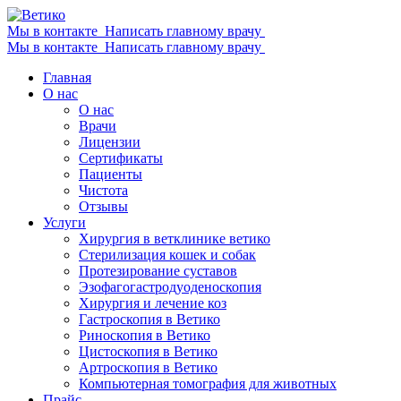
Мы в контакте
Написать главному врачу
Мы в контакте
Написать главному врачу
Главная
О нас
О нас
Врачи
Лицензии
Сертификаты
Пациенты
Чистота
Отзывы
Услуги
Хирургия в ветклинике ветико
Стерилизация кошек и собак
Протезирование суставов
Эзофагогастродуоденоскопия
Хирургия и лечение коз
Гастроскопия в Ветико
Риноскопия в Ветико
Цистоскопия в Ветико
Артроскопия в Ветико
Компьютерная томография для животных
Прайс