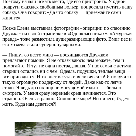
Поэтому начали искать место, где его пристроить. У одной
подруги оказался свободным вольер, попросила пустить нашу
собаку. Она говорит: «Да что собаку — приезжайте сами
живите».
Позже Елена выставила фотографии «операции по спасению
Дружка» на своей страничке в «Одноклассниках». «Амурская
правда» тоже разместила душераздирающие фото. Вмиг пес и
его хозяева стали суперпопулярными.
— Пишут со всего мира — восхищаются Дружком,
предлагают помощь. Я не отказываюсь: чем можете, тем и
помогайте. Я тут не одна пострадавшая. У нас семьи с детьми,
старики остались ни с чем. Одеяла, подушки, теплые вещи —
все пригодится. Интернет все-таки великая сила! Я получила
такую огромную поддержку от людей. Даже как-то легче
стало. Я ведь до сих пор не могу домой ездить — больно
смотреть. У меня сразу нервный срыв начинается. Это
страшно. Очень страшно. Сплошное море! Но ничего, будем
жить. Куда нам деваться?!