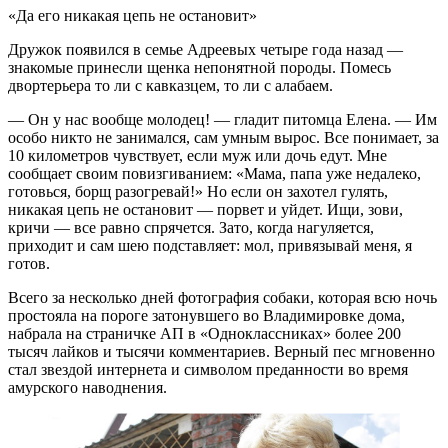
«Да его никакая цепь не остановит»
Дружок появился в семье Адреевых четыре года назад —
знакомые принесли щенка непонятной породы. Помесь
двортерьера то ли с кавказцем, то ли с алабаем.
— Он у нас вообще молодец! — гладит питомца Елена. — Им
особо никто не занимался, сам умным вырос. Все понимает, за
10 километров чувствует, если муж или дочь едут. Мне
сообщает своим повизгиванием: «Мама, папа уже недалеко,
готовься, борщ разогревай!» Но если он захотел гулять,
никакая цепь не остановит — порвет и уйдет. Ищи, зови,
кричи — все равно спрячется. Зато, когда нагуляется,
приходит и сам шею подставляет: мол, привязывай меня, я
готов.
Всего за несколько дней фотография собаки, которая всю ночь
простояла на пороге затонувшего во Владимировке дома,
набрала на страничке АП в «Одноклассниках» более 200
тысяч лайков и тысячи комментариев. Верный пес мгновенно
стал звездой интернета и символом преданности во время
амурского наводнения.