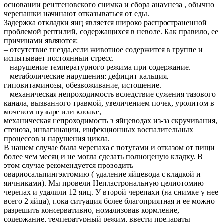
основании рентгеновского снимка и сбора анамнеза , обычно
черепашки начинают отказываться от еды.
Задержка откладки яиц является широко распространенной
проблемой рептилий, содержащихся в неволе. Как правило, ее
причинами являются:
– отсутствие гнезда,если животное содержится в группе и
испытывает постоянный стресс.
– нарушение температурного режима при содержание.
– метаболические нарушения: дефицит кальция,
гиповитаминозы, обезвоживание, истощение.
– механическая непроходимость вследствие сужения тазового
канала, вызванного травмой, увеличением почек, уролитом в
мочевом пузыре или клоаке,
механическая непроходимость в яйцеводах из-за скручивания,
стеноза, инвагинации, инфекционных воспалительных
процессов и нарушения цикла.
В нашем случае была черепаха с потугами и отказом от пищи
более чем месяц и не могла сделать полноценую кладку. В
этом случае рекомендуется проводить
овариосальпингэктомию ( удаление яйцевода с кладкой и
яичниками). Мы провели Непластрональную целиотомию
черепах и удалили 12 яиц. У второй черепахи (на снимке у нее
всего 2 яйца), пока ситуация более благоприятная и ее можно
разрешить консервативно, номализовав кормление,
содержание, температурный режим, ввести препараты